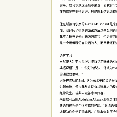
的事，就马尔默这座城市来说，它就有非
在的情况在变得更好，只是就业信息渠道
住在斯德哥尔摩的Alexia McDona
怕。我经历了很多的面试然后这些公司再
我不会瑞典语他们无法聘用我，但是在面
是一个用编程语言说话的人，而且我还很
语言学习
虽然澳大利亚人觉得对坚持学习瑞典语有点小
典语课程）是一个很好的做法，他认为“S
的课程就很棒。”
居住在隆德的Smith认为高水平的英语
说瑞典语，但是我从来没有从瑞典人的反
经常发生。瑞典人更善意且好客。
来自叙利亚的Abdulalm Alkate
典语的过程是个很不错的经历。“跟德语
地帮助你你学习瑞典语。在瑞典你并不会