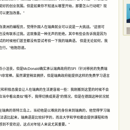
常好的创业氛围。但是如果你不知道从哪里开始，那要怎么行动呢？现
可以更加改善。”
ld 是来自澳洲的编程员，觉得外国人在瑞典就业可以说是一大挑战。“这很可
也没有联系过我。这就像是一种无声的拒绝。其中有些会告诉我是因为
试的时候他们甚至都没有尝试考验一下我的瑞典语。 但是无论如何，我
在行。”他抱怨道。
沮丧，但是McDonald确实承认瑞典政府的SFI（针对移民的免费瑞
FI非常棒。虽然课堂稍显拥挤，但是瑞典政府能提供这样的免费学习语言
程度和积极态度会让人在瑞典的生活更容易一些：我刚搬到这里的时候不会
应当中看出类似“哦不，我得切换成英语”的情况，但是在德国这种状况就
a现在居住在瑞典的哥特兰岛上，当初他是以难民的身份来到瑞典的，他觉得学习瑞
和法语比起来，瑞典语是比较好学的，而且大学和学校都会提供课程和场
感到不受欢迎，这点对年轻人来说尤其重要。”