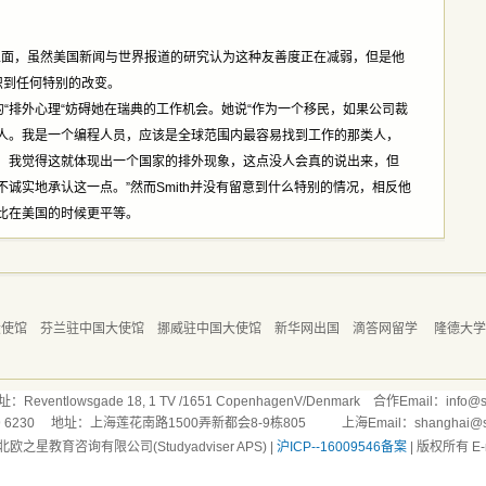
普遍正面，虽然美国新闻与世界报道的研究认为这种友善度正在减弱，但是他
识到任何特别的改变。
人的“排外心理“妨碍她在瑞典的工作机会。她说“作为一个移民，如果公司裁
人。我是一个编程人员，应该是全球范围内最容易找到工作的那类人，
，我觉得这就体现出一个国家的排外现象，这点没人会真的说出来，但
诚实地承认这一点。”然而Smith并没有留意到什么特别的情况，相反他
比在美国的时候更平等。
大使馆
芬兰驻中国大使馆
挪威驻中国大使馆
新华网出国
滴答网留学
隆德大
ntlowsgade 18, 1 TV /1651 CopenhagenV/Denmark 合作Email：info@stu
169 6230 地址：上海莲花南路1500弄新都会8-9栋805 上海Email：shanghai@stud
北欧之星教育咨询有限公司(Studyadviser APS) |
沪ICP--16009546备案
| 版权所有 E-ma