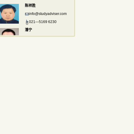
陈祥胜
info@studyadviser.com
021—5169 6230
潘宁
info@studyadviser.com
021—5169 6230