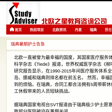
首页
热招项目
北欧资讯
丹麦
瑞典
芬兰
留学
留学
瑞典暑期护士告急
北欧一直被誉为最幸福的国度，其国家医疗服务
科学杂志《Tiede》报道，世界权威医学杂志《柳叶
研究报告显示，在1990-2015年间医疗服务体
岛、挪威和瑞典则排名都在前五名。 然而，幸福
到的烦恼。在瑞典，合同工都合法拥有5周带薪休
工休假带来的人员短缺挑战。
据瑞典国家电视台SVT报道由于瑞典极少护士愿
致部分医院被迫在暑期关闭。