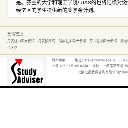
是。芬兰的大学和理工学院/ UAS的也将陆续对
经济区的学生提供新的奖学金计划。
友情链接
丹麦驻中国大使馆
丹麦移民局
瑞典驻中国大使馆
芬兰驻中国大使馆
挪威
拉大学
哥本哈根; 地址：Reventlowsgade 18, 1 TV /165
上海 +86 21 5169 6230 地址：上海莲花南路150
北欧之星教育咨询有限公司(Studyadv