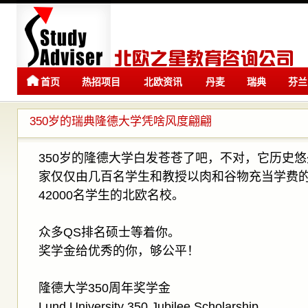
首页
热招项目
北欧资讯
丹麦
瑞典
芬兰
留学
留学
350岁的瑞典隆德大学凭啥风度翩翩
350岁的隆德大学白发苍苍了吧，不对，它历史
家仅仅由几百名学生和教授以肉和谷物充当学费
42000名学生的北欧名校。
众多QS排名硕士等着你。
奖学金给优秀的你，够公平！
隆德大学350周年奖学金
Lund University 350 Jubilee Scholarship