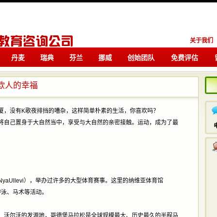
关于我们
丹麦
瑞典
芬兰
挪威
创始团队
免费评估
留学
留学
欧人的幸福
厦，没有K歌夜排挡的嘈杂，这样简单朴素的生活，你喜欢吗？
将自己置身于大自然当中，享受与大自然的亲密接触。运动，成为了最
aUllevi），举办过许多的大型体育赛事。这里的纳维亚体育馆
、游泳、马术等活动。
，沃尔沃的发源地，哥德堡马拉松是全球规模最大、历史最久的半程马