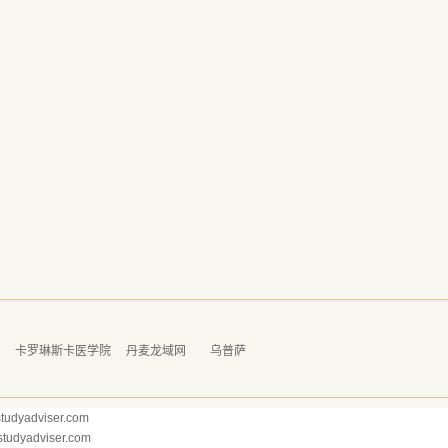
学
卡罗琳斯卡医学院
丹麦龙域网
乌普萨
dyadviser.com
yadviser.com