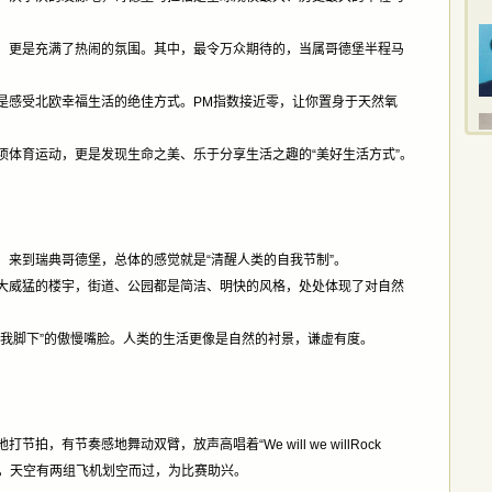
，更是充满了热闹的氛围。其中，最令万众期待的，当属哥德堡半程马
是感受北欧幸福生活的绝佳方式。PM指数接近零，让你置身于天然氧
！
项体育运动，更是发现生命之美、乐于分享生活之趣的“美好生活方式”。
：来到瑞典哥德堡，总体的感觉就是“清醒人类的自我节制”。
大威猛的楼宇，街道、公园都是简洁、明快的风格，处处体现了对自然
在我脚下”的傲慢嘴脸。人类的生活更像是自然的衬景，谦虚有度。
，有节奏感地舞动双臂，放声高唱着“We will we willRock
刻，天空有两组飞机划空而过，为比赛助兴。