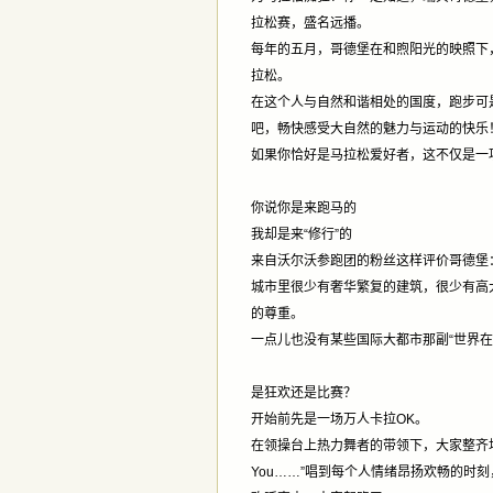
拉松赛，盛名远播。
每年的五月，哥德堡在和煦阳光的映照下
拉松。
在这个人与自然和谐相处的国度，跑步可
吧，畅快感受大自然的魅力与运动的快乐
如果你恰好是马拉松爱好者，这不仅是一
你说你是来跑马的
我却是来“修行”的
来自沃尔沃参跑团的粉丝这样评价哥德堡
城市里很少有奢华繁复的建筑，很少有高
的尊重。
一点儿也没有某些国际大都市那副“世界
是狂欢还是比赛？
开始前先是一场万人卡拉OK。
在领操台上热力舞者的带领下，大家整齐地打节拍
You……”唱到每个人情绪昂扬欢畅的时