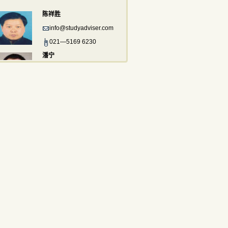
陈祥胜
info@studyadviser.com
021—5169 6230
潘宁
info@studyadviser.com
021—5169 6230