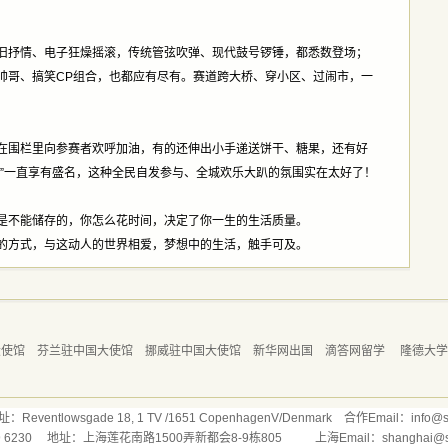
旧抒情、电子狂燥摇滚，传统管弦吹弹、现代鼓号锣锤，都悉数登场；
帅哥、搞笑CP组合，也都应有尽有。赛道跨大桥、穿小区、过闹市，一
在围栏里向参赛者欢呼加油，有的还伸出小手递送饼干、糖果，还有好
马”一直享有盛名，这种全民自发参与、全城欢乐大趴的氛围实在太好了！
是不能储存的，你怎么花时间，决定了你一生的生活质量。
的方式，与这动人的世界相爱，梦想中的生活，触手可及。
大使馆
芬兰驻中国大使馆
挪威驻中国大使馆
新华网出国
滴答网留学
隆德大
ntlowsgade 18, 1 TV /1651 CopenhagenV/Denmark 合作Email：info@stu
169 6230 地址：上海莲花南路1500弄新都会8-9栋805 上海Email：shanghai@stud