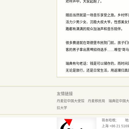
欢呼声中，大家起跑了。
随后当然就是一场音乐享受之旅。乡村怀
活力少男少女、沉稳大叔大爷，性感美女
路都有满满的观众加油声和音乐陪伴。
很多赛道就在哥德堡市民院门前，孩子们
客的男子拿出黑啤招待选手……难怪“哥
瑞典有句老话：钱是可以储存的，而时间
无论是旅行，还是日常生活，用返璞归真
友情链接
丹麦驻中国大使馆
丹麦移民局
瑞典驻中国
拉大学
哥本哈根; 地址：Reve
上海 +86 21 5