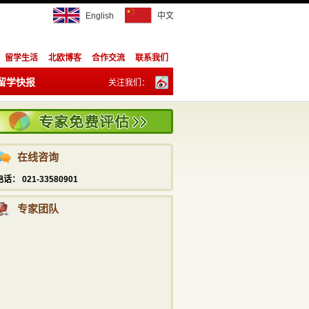
English
中文
留学生活
北欧博客
合作交流
联系我们
留学快报
关注我们：
陈祥胜
订阅：
info@studyadviser.com
021—5169 6230
潘宁
在线咨询
info@studyadviser.com
电话： 021-33580901
021—5169 6230
专家团队