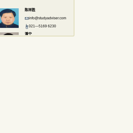
陈祥胜
info@studyadviser.com
021—5169 6230
潘宁
info@studyadviser.com
021—5169 6230