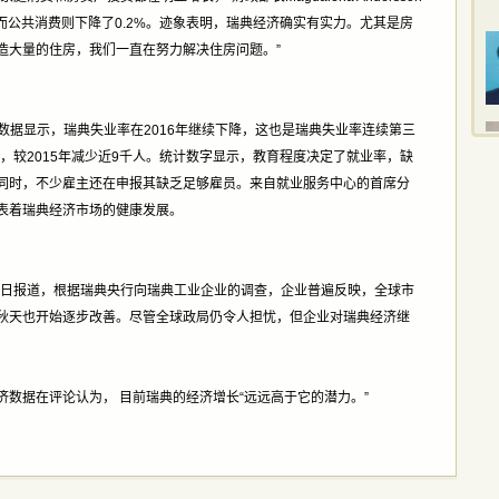
，而公共消费则下降了0.2%。迹象表明，瑞典经济确实有实力。尤其是房
造大量的住房，我们一直在努力解决住房问题。”
的数据显示，瑞典失业率在2016年继续下降，这也是瑞典失业率连续第三
万人，较2015年减少近9千人。统计数字显示，教育程度决定了就业率，缺
同时，不少雇主还在申报其缺乏足够雇员。来自就业服务中心的首席分
数据代表着瑞典经济市场的健康发展。
月27日报道，根据瑞典央行向瑞典工业企业的调查，企业普遍反映，全球市
秋天也开始逐步改善。尽管全球政局仍令人担忧，但企业对瑞典经济继
数据在评论认为， 目前瑞典的经济增长“远远高于它的潜力。”