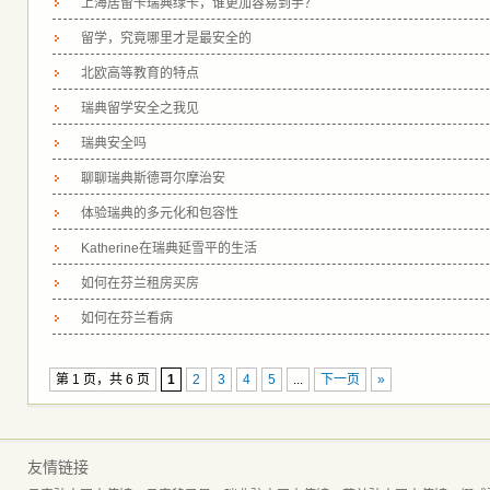
上海居留卡瑞典绿卡，谁更加容易到手？
留学，究竟哪里才是最安全的
北欧高等教育的特点
瑞典留学安全之我见
瑞典安全吗
聊聊瑞典斯德哥尔摩治安
体验瑞典的多元化和包容性
Katherine在瑞典延雪平的生活
如何在芬兰租房买房
如何在芬兰看病
第 1 页，共 6 页
1
2
3
4
5
...
下一页
»
友情链接