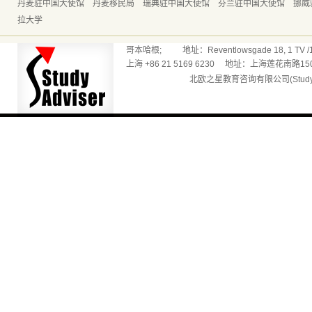
丹麦驻中国大使馆
丹麦移民局
瑞典驻中国大使馆
芬兰驻中国大使馆
挪威
拉大学
哥本哈根; 地址：Reventlowsgade 18, 1 TV /165
上海 +86 21 5169 6230 地址：上海莲花南路150
北欧之星教育咨询有限公司(Studyadv