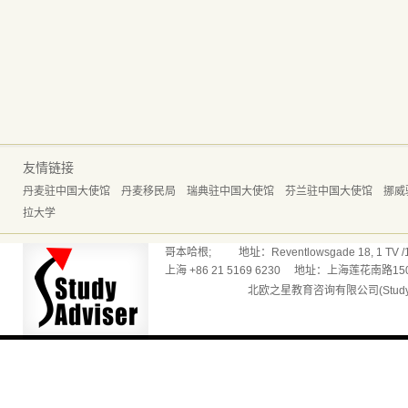
友情链接
丹麦驻中国大使馆
丹麦移民局
瑞典驻中国大使馆
芬兰驻中国大使馆
挪威
拉大学
哥本哈根; 地址：Reventlowsgade 18, 1 TV /165
上海 +86 21 5169 6230 地址：上海莲花南路150
北欧之星教育咨询有限公司(Studyadv