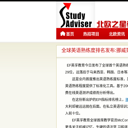
首页
热招项目
北欧资讯
全球英语熟练度排名发布:挪威
EF英孚教育今日发布了全球首个英语熟
29位，远落后于马来西亚、韩国、日本
这是业内首度推出英语熟练度标准，英孚
英语熟练程度提供了标准化工具。基于200
费在线英语测评成绩而分析得出。
在这份新出炉的EPI指标排名榜上，
大利却被远远抛在后面。在私立英语培训
入前十位。
EF英孚教育全球首席教学官员McCor
更多关注机械记忆，生硬的语法学 习和