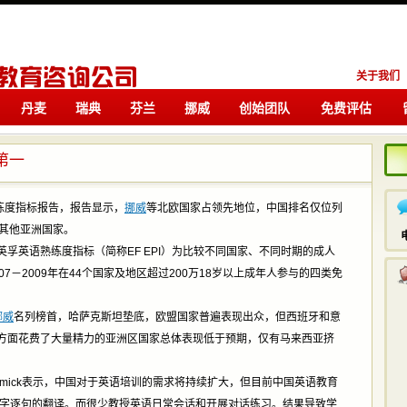
关于我们
丹麦
瑞典
芬兰
挪威
创始团队
免费评估
留学
留学
第一
练度指标报告，报告显示，
挪威
等北欧国家占领先地位，中国排名仅位列
等其他亚洲国家。
英语熟练度指标（简称EF EPI）为比较不同国家、不同时期的成人
7－2009年在44个国家及地区超过200万18岁以上成年人参与的四类免
挪威
名列榜首，哈萨克斯坦垫底，欧盟国家普遍表现出众，但西班牙和意
方面花费了大量精力的亚洲区国家总体表现低于预期，仅有马来西亚挤
mick表示，中国对于英语培训的需求将持续扩大，但目前中国英语教育
逐字逐句的翻译。而很少教授英语日常会话和开展对话练习。结果导致学