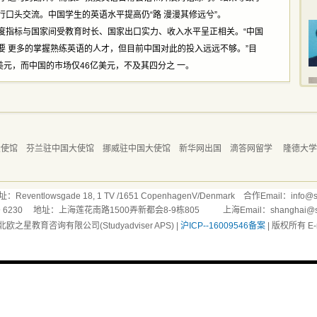
口头交流。中国学生的英语水平提高仍“路 漫漫其修远兮”。
指标与国家间受教育时长、国家出口实力、收入水平呈正相关。“中国
要 更多的掌握熟练英语的人才，但目前中国对此的投入远远不够。”目
美元，而中国的市场仅46亿美元，不及其四分之 一。
大使馆
芬兰驻中国大使馆
挪威驻中国大使馆
新华网出国
滴答网留学
隆德大
ntlowsgade 18, 1 TV /1651 CopenhagenV/Denmark 合作Email：info@stu
169 6230 地址：上海莲花南路1500弄新都会8-9栋805 上海Email：shanghai@stud
北欧之星教育咨询有限公司(Studyadviser APS) |
沪ICP--16009546备案
| 版权所有 E-ma