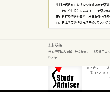
生们对语法知识掌握很深但难以用英语进行
他在分析报告时同样指出，英语熟练度
正在进行经济结构转型，发展服务业必须
前，日本的英语培训市场已经达到200亿
友情链接
丹麦驻中国大使馆
丹麦移民局
瑞典驻中国
拉大学
哥本哈根; 地址：Reve
上海 +86 21 5