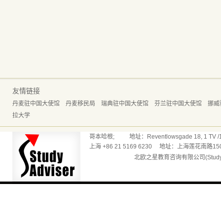
友情链接
丹麦驻中国大使馆
丹麦移民局
瑞典驻中国大使馆
芬兰驻中国大使馆
挪威
拉大学
哥本哈根; 地址：Reventlowsgade 18, 1 TV /165
上海 +86 21 5169 6230 地址：上海莲花南路150
北欧之星教育咨询有限公司(Studyadv