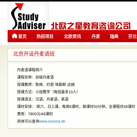
首页
热招项目
北欧资讯
丹麦
瑞典
芬兰
留学
留学
北京开设丹麦语班
丹麦语课程简介
课程名称：初级丹麦语
授课教师：陈婷、约恩·埃勒斯·达姆
授课方式：小班教学（每班最多10人）
授课语言：汉语，丹麦语，英语
课时安排： 周六、日上课，每周6课时，每课时50分钟，全课程共48课时
费用：7800元/48课时
具体可以查询
www.sinoma.dk