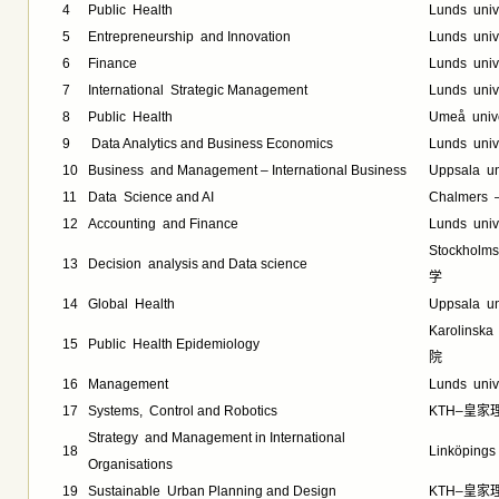
4
Public Health
Lunds uni
5
Entrepreneurship and Innovation
Lunds uni
6
Finance
Lunds uni
7
International Strategic Management
Lunds uni
8
Public Health
Umeå uni
9
Data Analytics and Business Economics
Lunds uni
10
Business and Management – International Business
Uppsala 
11
Data Science and AI
Chalmer
12
Accounting and Finance
Lunds uni
Stockholm
13
Decision analysis and Data science
学
14
Global Health
Uppsala 
Karolinsk
15
Public Health Epidemiology
院
16
Management
Lunds uni
17
Systems, Control and Robotics
KTH–皇家
Strategy and Management in International
18
Linköping
Organisations
19
Sustainable Urban Planning and Design
KTH–皇家