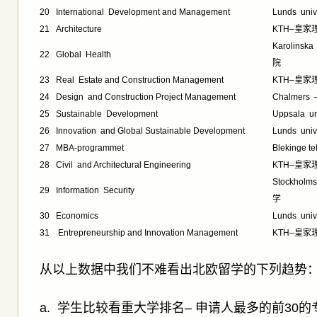
20
International Development and Management
Lunds uni
21
Architecture
KTH–皇家
Karolinsk
22
Global Health
院
23
Real Estate and Construction Management
KTH–皇家
24
Design and Construction Project Management
Chalmer
25
Sustainable Development
Uppsala 
26
Innovation and Global Sustainable Development
Lunds uni
27
MBA-programmet
Blekinge
28
Civil and Architectural Engineering
KTH–皇家
Stockholm
29
Information Security
学
30
Economics
Lunds uni
31
Entrepreneurship and Innovation Management
KTH–皇家
从以上数据中我们不难看出北欧留学的下列趋势
a. 学生比较看重大学排名– 申请人最多的前30