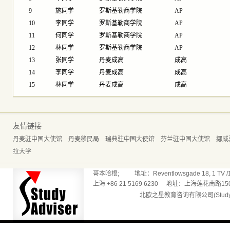
9
施同学
罗斯基勒商学院
AP
10
李同学
罗斯基勒商学院
AP
11
何同学
罗斯基勒商学院
AP
12
林同学
罗斯基勒商学院
AP
13
张同学
丹麦成高
成高
14
李同学
丹麦成高
成高
15
林同学
丹麦成高
成高
友情链接
丹麦驻中国大使馆
丹麦移民局
瑞典驻中国大使馆
芬兰驻中国大使馆
挪威
拉大学
哥本哈根; 地址：Reventlowsgade 18, 1 TV /165
上海 +86 21 5169 6230 地址：上海莲花南路150
北欧之星教育咨询有限公司(Studyadv