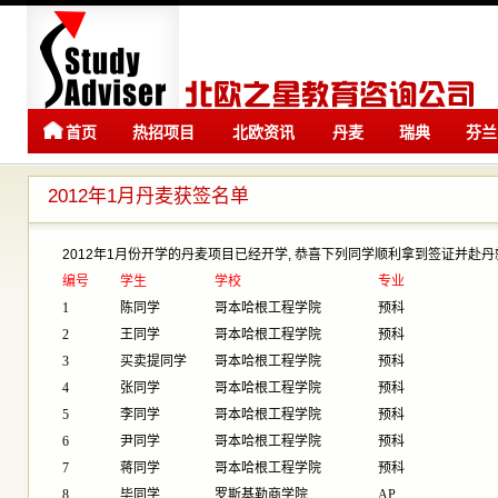
首页
热招项目
北欧资讯
丹麦
瑞典
芬兰
留学
留学
2012年1月丹麦获签名单
2012年1月份开学的丹麦项目已经开学, 恭喜下列同学顺利拿到签证并赴丹
编号
学生
学校
专业
1
陈同学
哥本哈根工程学院
预科
2
王同学
哥本哈根工程学院
预科
3
买卖提同学
哥本哈根工程学院
预科
4
张同学
哥本哈根工程学院
预科
5
李同学
哥本哈根工程学院
预科
6
尹同学
哥本哈根工程学院
预科
7
蒋同学
哥本哈根工程学院
预科
8
毕同学
罗斯基勒商学院
AP