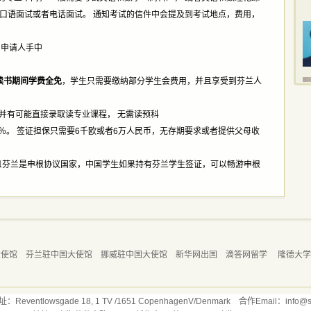
求口语面试或者电话面试。 通知考试的信件中会提及到考试地点，费用，
到申请人手中
读书期间学费全免
，学生只需要缴纳部分学生会费用，并且享受到芬兰人
请并有可能直接录取读专业课程， 无需读预科
0％。 签证担保只需要6千欧或者6万人民币，无存期要求或者提供父母收
并且芬兰是申根协议国家，中国学生如果持有芬兰学生签证，可以畅游申根
大使馆
芬兰驻中国大使馆
挪威驻中国大使馆
新华网出国
滴答网留学
隆德大
ntlowsgade 18, 1 TV /1651 CopenhagenV/Denmark 合作Email：info@stu