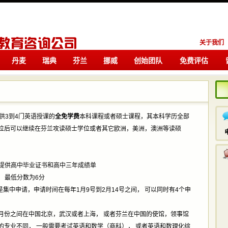
关于我们
丹麦
瑞典
芬兰
挪威
创始团队
免费评估
留学
留学
供3到4门英语授课的
全免学费
本科课程或者硕士课程，其本科学历全部
位后可以继续在芬兰攻读硕士学位或者其它欧洲，美洲，澳洲等读硕
候提供高中毕业证书和高中三年成绩单
 最低分数为6分
集中申请，申请时间在每年1月9号到2月14号之间， 可以同时有4个申
5月份之间在中国北京，武汉或者上海， 或者芬兰在中国的使馆，领事馆
的专业不同， 一般需要考试英语和数学（商科）， 或者英语和数理化综