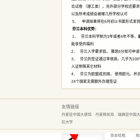
合试卷 （理工类），另外部分学校还要
以及所考成绩会被哪几所学校认可
5． 申请结果将在6月初以书面形式发
芬兰本科优势：
1． 芬兰本科学制为3年或者4年不等，
能享受的福利
2． 芬兰入学要求低， 雅思6分就可申
3． 芬兰的签证通过率很高，几乎为10
入证明等其它材料
4． 芬兰为欧盟成员国， 使用欧元。
24个国家无需额外办理签证
友情链接
丹麦驻中国大使馆
丹麦移民局
瑞典驻中国
拉大学
哥本哈根; 地址：Reve