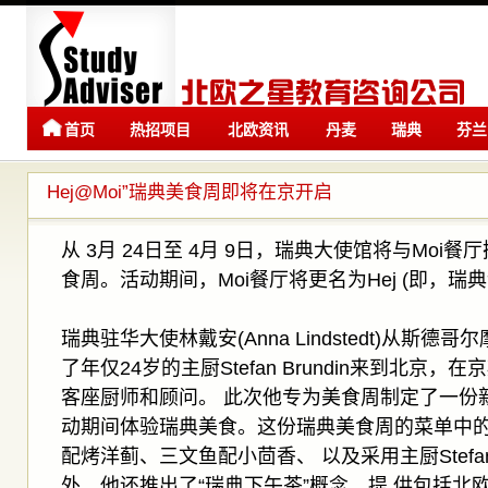
首页
热招项目
北欧资讯
丹麦
瑞典
芬兰
留学
留学
Hej@Moi”瑞典美食周即将在京开启
从 3月 24日至 4月 9日，瑞典大使馆将与Moi餐厅
食周。活动期间，Moi餐厅将更名为Hej (即，瑞典
瑞典驻华大使林戴安(Anna Lindstedt)从斯
了年仅24岁的主厨Stefan Brundin来到北京，
客座厨师和顾问。 此次他专为美食周制定了一份
动期间体验瑞典美食。这份瑞典美食周的菜单中的
配烤洋蓟、三文鱼配小茴香、 以及采用主厨Stef
外，他还推出了“瑞典下午茶”概念，提 供包括北