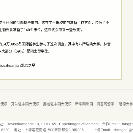
学时，学生住宿的问题挺严重的。这在学生抵校前的准备工作方面，拉低了不
额外多准备了140个床位，这应该会带来一些改变”。
的14万3952名国际留学生参与了这次调查。其中有八所瑞典大学。林雪
中大部分（69%）是硕士留学生。
huanjia /北欧之星
大使馆
芬兰驻中国大使馆
挪威驻中国大使馆
新华网出国
滴答网留学
隆德大
ntlowsgade 18, 1 TV /1651 CopenhagenV/Denmark 合作Email：info@stu
169 6230 地址：上海莲花南路1500弄新都会8-9栋805 上海Email：shanghai@stud