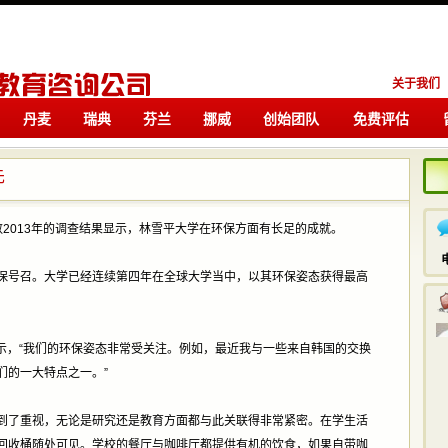
关于我们
丹麦
瑞典
芬兰
挪威
创始团队
免费评估
留学
留学
先
数2013年的调查结果显示，林雪平大学在环保方面有长足的成就。
保号召。大学已经连续第四年在全球大学当中，以其环保姿态获得最高
erg表示，“我们的环保姿态非常受关注。例如，最近我与一些来自韩国的交换
们的一大特点之一。”
到了重视，无论是研究还是教育方面都与此关联得非常紧密。在学生活
回收桶随处可见。学校的餐厅与咖啡厅都提供有机的饮食，如果自带咖