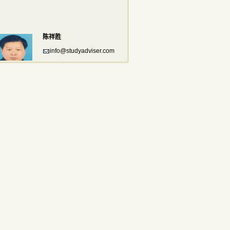
陈祥胜
info@studyadviser.com
021—5169 6230
潘宁
info@studyadviser.com
021—5169 6230