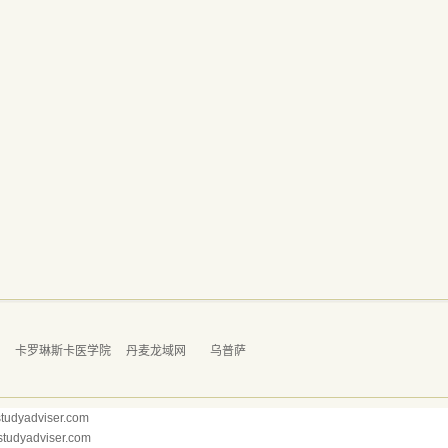
学
卡罗琳斯卡医学院
丹麦龙域网
乌普萨
dyadviser.com
yadviser.com