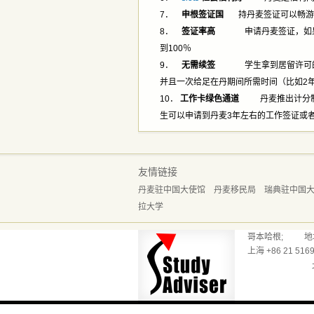
7．
申根签证国
持丹麦签证可以畅游欧
8．
签证率高
申请丹麦签证，如果英
到100％
9．
无需续签
学生拿到居留许可的同
并且一次给足在丹期间所需时间（比如2
10．
工作卡绿色通道
丹麦推出计分制的
生可以申请到丹麦3年左右的工作签证或
友情链接
丹麦驻中国大使馆
丹麦移民局
瑞典驻中国
拉大学
哥本哈根; 地址：Reve
上海 +86 21 5