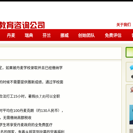
关于我们
丹麦
瑞典
芬兰
挪威
创始团队
免费评估
留学
留学
，如果被丹麦学校录取并且已经缴纳学
时候不需要提供雅斯成绩，通过学校面
工15小时，暑假(6,7,8)可以全职
均在100丹麦克朗（约130人民币），
下，无需缴纳高额税收
生将享受丹麦政府的全免费医疗
的国家，有着从摇篮到坟墓的完善福利