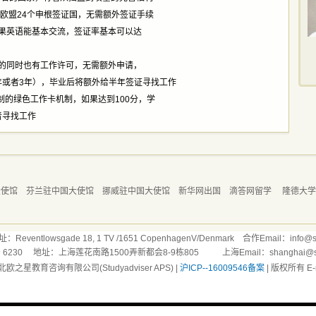
盟24个申根签证国，无需额外签证手续
语能基本交流，签证率基本可以达
时也有工作许可，无需额外申请，
年或者3年），毕业后将额外给半年签证寻找工作
绿色工作卡机制，如果达到100分，学
者寻找工作
大使馆
芬兰驻中国大使馆
挪威驻中国大使馆
新华网出国
滴答网留学
隆德大
ntlowsgade 18, 1 TV /1651 CopenhagenV/Denmark 合作Email：info@stu
169 6230 地址：上海莲花南路1500弄新都会8-9栋805 上海Email：shanghai@stud
北欧之星教育咨询有限公司(Studyadviser APS) |
沪ICP--16009546备案
| 版权所有 E-ma