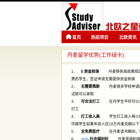
首页
热招项目
北欧资讯
丹麦留学优势(工作绿卡)
1．
0
资金担保
丹麦移民局政策规定
费的学生，签证申请无需提供资金担保
2．
无需要雅斯
丹麦很多学校申请的
试就可以录取
3．
可合法打工
在丹学生平时可以合法打
打工
4．
打工收入高
学生打工收入每小时平
中国学生如果年收入在10万丹麦克朗以
5．
全免费医疗
在丹麦读书期间，学
6．
slots
社会福利好
丹麦是福利闻名