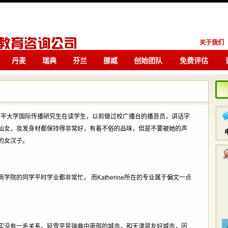
关于我们
丹麦
瑞典
芬兰
挪威
创始团队
免费评估
留学
留学
。延雪平大学国际传播研究生在读学生，以前做过校广播台的播音员，讲话字
仙女，妆发身材都保持得非常好，有着不俗的品味，但是不要被她的声
的女汉子。
院的同学平时学业都非常忙， 而Katherine所在的专业属于偏文一点
实没有一毛关系。延雪平是瑞典中南部的城市，和天津是友好城市，因