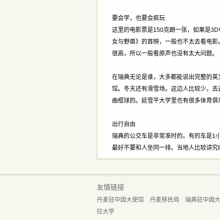
要会学，也要会疯玩
这里的电影票是150克朗一张，如果是3
女与野兽》的首映，一般也不太去看电影
很高，所以一般看原声也没有太大问题。
在瑞典无论是谁，大多都能说出完整的英
馆。冬天还有滑雪场。这边人比较少，去
曲棍球的。延雪平大学里也有很多体育俱
出行自由
瑞典的公交车是非常准时的。有的车是1
最好不要和人坐同一排。当地人比较讲究Per
友情链接
丹麦驻中国大使馆
丹麦移民局
瑞典驻中国
拉大学