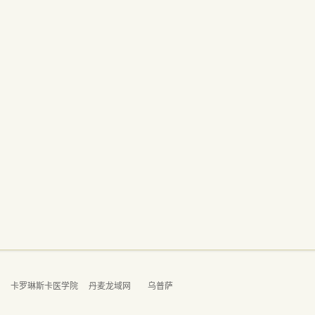
学
卡罗琳斯卡医学院
丹麦龙域网
乌普萨