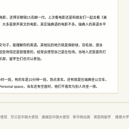
D电影，还得买眼镜15克朗一付。上次看电影还是和朋友们一起去看《美
。大多是原声英文的电影，其实瑞典语的电影不多。瑞典人的英语水平
文句子，能理解你的英语。其他玩的地方就是保龄球，羽毛球，游泳
这些场馆还是挺惬意的，经常会感觉自己是在包场。当地人还挺喜欢打
乐部，留学生们也可以参加。
小时一班，有的车是10分钟一班，到点发车。还有就是在瑞典坐公交车，
sonal space，当车还有空座时，他们不喜欢与别人共坐一排。
大使馆
芬兰驻中国大使馆
挪威驻中国大使馆
新华网出国
滴答网留学
隆德大