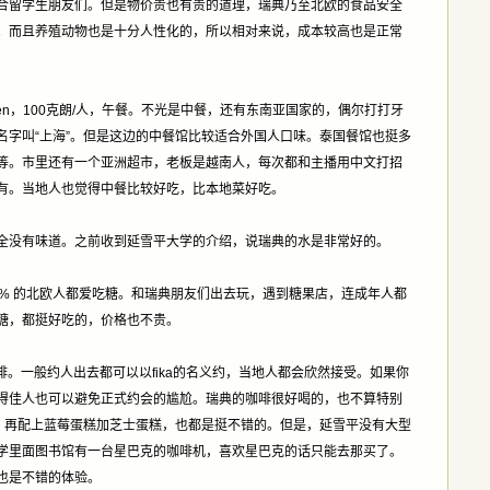
合留学生朋友们。但是物价贵也有贵的道理，瑞典乃至北欧的食品安全
。而且养殖动物也是十分人性化的，所以相对来说，成本较高也是正常
rden，100克朗/人，午餐。不光是中餐，还有东南亚国家的，偶尔打打牙
名字叫“上海”。但是这边的中餐馆比较适合外国人口味。泰国餐馆也挺多
等。市里还有一个亚洲超市，老板是越南人，每次都和主播用中文打招
有。当地人也觉得中餐比较好吃，比本地菜好吃。
全没有味道。之前收到延雪平大学的介绍，说瑞典的水是非常好的。
0% 的北欧人都爱吃糖。和瑞典朋友们出去玩，遇到糖果店，连成年人都
糖，都挺好吃的，价格也不贵。
啡。一般约人出去都可以以fika的名义约，当地人都会欣然接受。如果你
得佳人也可以避免正式约会的尴尬。瑞典的咖啡很好喝的，也不算特别
杯，再配上蓝莓蛋糕加芝士蛋糕，也都是挺不错的。但是，延雪平没有大型
学里面图书馆有一台星巴克的咖啡机，喜欢星巴克的话只能去那买了。
也是不错的体验。