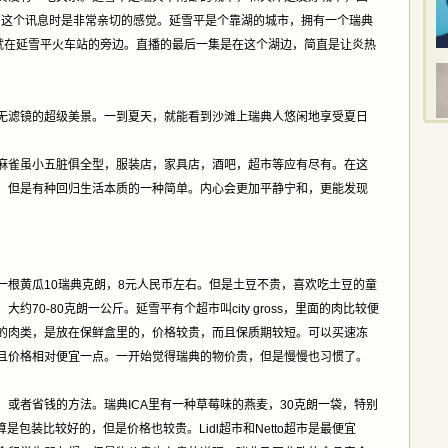
以看到这个讯息时是非常亲切的感觉。延雪平是个靠湖的城市，拥有一个瑞典
ke），就在延雪平火车站的旁边。直播的最后一集是在这个湖边，简直是让炎热
无滤镜的超级美景。一到夏天，就能看到沙滩上瑞典人悠闲地享受夏日
麻雀虽小五脏俱全型，服装店，家具店，酒吧，超市等应有尽有。在这
，但是有种回归生活本质的一种简单。内心会更加平静宁和，更能发现
一根黄瓜10瑞典克朗，8元人民币左右。但是土豆不贵，喜欢吃土豆的童
70-80克朗一公斤。延雪平有个超市叫city gross，里面的肉比较便
的肉类，是放在保鲜盒里的，价格较贵，而且保质期较短。可以买速冻
且价格相对便宜一点。一开始觉得瑞典的物价贵，但是慢慢也习惯了。
或者省钱的方法。瑞典ICA里有一种草莓味的燕麦，30克朗一袋，特别
是包装比较好的，但是价格也较贵。Lidl超市和Netto超市是最便宜