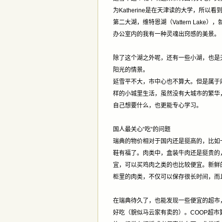
为Katherine是在天津读的大学，所
第二大湖，维特恩湖（Vattern La
办公室内的我有一种灵魂出窍感的美景。
除了这个湖之外呢，还有一些小湖，也是
阳光的情景。
延雪平不大，市中心也不算大。但是属于
样的小城里生活，虽然没有大城市的繁华
自己想要什么，也更能专心学习。
国人最关心“吃“的问题
瑞典的物价相对于国内还是挺高的，比如
鞋有福了。肉类中，盒装牛肉还是挺贵的，大约
宜，可以买鸡肉之类的也比较便宜。新鲜
柜里的肉类，不仅可以保存很长时间，而
在瑞典待久了，也能发现一些便宜的超市，
好吃（貌似马云家有卖的）。COOP超市算