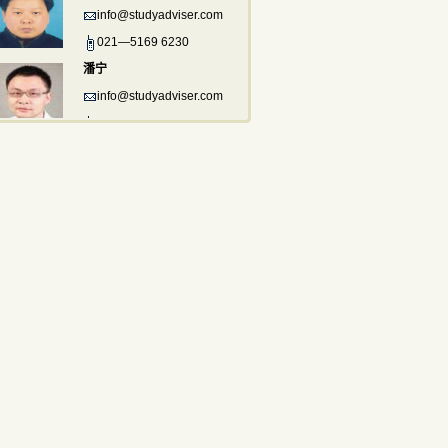
info@studyadviser.com
021—5169 6230
潘宁
info@studyadviser.com
021—5169 6230