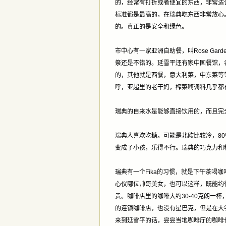
的，经常有打折或者便宜的东西，非常适
标准都是最高的，在瑞典吃东西非常放心
的。真正的是安全和绿色。
市中心有一家亚洲自助餐，叫Rose Ga
祭还是不错的。延雪平还有家中国餐馆，
的，其他就是西餐，意大利菜，中东菜等
呼，亚超里的老干妈，榨菜啊调料几乎都
瑞典的自来水是能够直接饮用的，而且完
瑞典人喜欢吃糖。可能是北欧比较冷，8
变成了小孩，乐得不行。瑞典的巧克力和
瑞典有一个Fika的习惯，就是下午茶喝咖
心仪哪位帅哥美女，也可以这样，既能约
贵。咖啡店里的咖啡大约30-40克朗一
的连锁咖啡店，也没有星巴克，但是在大
来到延雪平的话，尝尝当地咖啡厅的咖啡