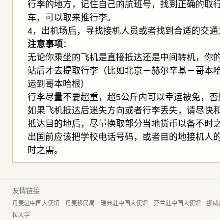
行李的地方，记住自己的航班号，找到正确的取
车，可以取来推行李。
4，出机场后，寻找接机人员或者找到合适的交通
注意事项
：
无论你乘坐的飞机是直接抵达还是中间转机，你
站后才去提取行李（比如北京－赫尔辛基－哥本哈
运到哥本哈根）
行李尽量不要超重，超5公斤内可以幸运被免，否
如果飞机抵达后迷失方向或者行李丢失，请尽快
抵达目的地后，尽量换取部分当地货币以备不时
出国前应该把学校电话号码，或者目的地接机人
时之需。
友情链接
丹麦驻中国大使馆
丹麦移民局
瑞典驻中国大使馆
芬兰驻中国大使馆
挪威
拉大学