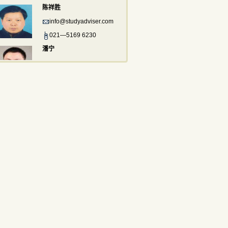
陈祥胜
info@studyadviser.com
021—5169 6230
潘宁
info@studyadviser.com
021—5169 6230