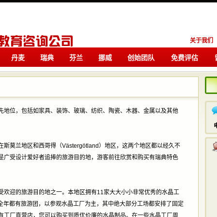
关于我们
丹麦
瑞典
芬兰
挪威
创始团队
免费评估
留学
留学
先地位，包括如家具、装饰、玻璃、纺织、陶瓷、木器、金属以及其他
莫兰地区和西哥得（Västergötland）地区，这两个地区都以经久不
是广受设计爱好者追捧的旅游目的地，游客前往欣赏和购买有瑞典特色
受欢迎的旅游目的地之一。本地区拥有11家大大小小非常优秀的水晶工
da。本地区全年都有旅游团，以参观水晶工厂为主，其中绝大部分工场都安排了固定
有工厂直营店，您可以购买到质优价廉的水晶制品。在一些水晶工厂周