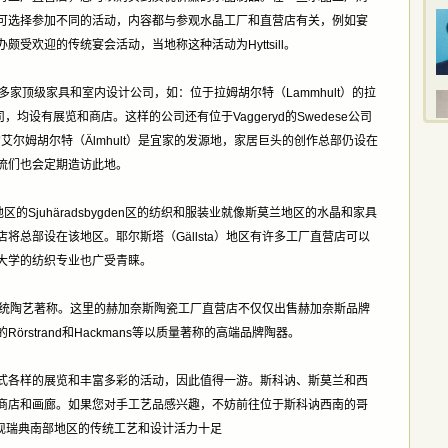
可选择参加不同的活动，内容都与参观水晶工厂和直营店有关，例如宴
受欢迎的传统宴会活动，当地称这种活动为Hyttsill。
有多家顶级家具和室内设计公司，如：位于拉姆胡尔特（Lammhult）的拉
司，均设有展览和商店。这样的公司还有位于Vaggeryd的Swedese公司
南部的艾尔姆胡尔特（Älmhult）是宜家的发源地，家居巨头的创作总部仍设在
流们也会定期造访此地。
区的Sjuhäradsbygden区的纺织和服装业就像斯莫兰地区的水晶和家具
将总部设在该地区。耶尔斯塔（Gällsta）地区有许多工厂直营店可以
大学的纺织专业也广受青睐。
以传统陶艺著称。这里的赫加奈斯陶瓷工厂直营店不仅仅出售赫加奈斯品牌
rstrand和Hackmans等以质量著称的高端品牌陶器。
式各样的展览和丰富多彩的活动，因此值得一游。斯科讷、斯莫兰和西
商店和画廊。如果您对手工艺品感兴趣，不妨前往位于斯科讷西南的哥
会发现瑞典南部地区的传统工艺和设计活力十足