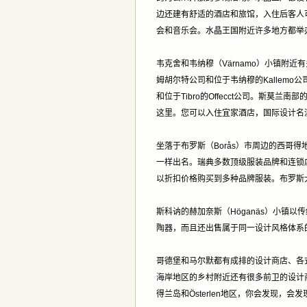
边还建有舒适的酒店和旅馆，入住后客人
会和音乐会。水晶王国附近许多地方都举办颇
韦克舍和韦纳穆（Värnamo）小镇附近
姆胡尔特公司和位于韦纳穆的Kallemo公
和位于Tibro的Offecct公司。斯莫兰
这里。您可以入住宜家酒店，国际设计名
坐落于布罗斯（Borås）市周边的西哥得地
一样出名。瑞典多数顶级服装品牌和连锁店
以折扣价格购买到多种品牌服装。布罗斯
斯科讷的赫加奈斯（Höganäs）小镇
陶器，而且还出售属于同一设计风格体系的Rö
哥德堡和马尔默都有成排的设计商店、各
海岸地区的乡村附近还有很多前卫的设计
得兰岛和Österlen地区，你会发现，