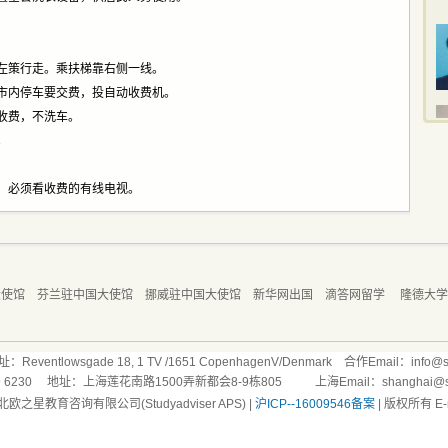
左策行走。乘扶梯靠右侧一线。
市内停车要交费，投自动收费机。
收费，不洗车。
。
，必须看收费的有线电视。
大使馆
芬兰驻中国大使馆
挪威驻中国大使馆
新华网出国
滴答网留学
隆德大
ntlowsgade 18, 1 TV /1651 CopenhagenV/Denmark 合作Email：info@stu
169 6230 地址：上海莲花南路1500弄新都会8-9栋805 上海Email：shanghai@stud
北欧之星教育咨询有限公司(Studyadviser APS) |
沪ICP--16009546备案
| 版权所有 E-ma