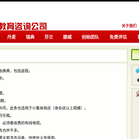
关于我们
丹麦
瑞典
芬兰
挪威
创始团队
免费评估
留学
留学
由换乘，包括返程。
中。
。
罪。
克朗。
叫号。此条也适用于小集体商店（食杂店以上规模）。
可乐瓶。
，必须看收费的有线电视。
告也并不多。
置全套洗衣设备，供居民义务使用。