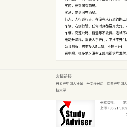
买药，要到国有药局。
买酒，要到国有酒局。
行人，人行道行走。在没有人行道的路上
车辆，右侧行驶，任何时刻都要开大灯。
车辆，高速公路、桥涵等不收费。进城不
电动升降梯，需要人手推门，不推不开门
公共厕所，需要投入5克朗，不投不开门
看电视，很多地区没有无线电视信号发射
友情链接
丹麦驻中国大使馆
丹麦移民局
瑞典驻中国
拉大学
哥本哈根; 地址：Reve
上海 +86 21 5