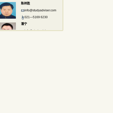
陈祥胜
info@studyadviser.com
021—5169 6230
潘宁
info@studyadviser.com
021—5169 6230