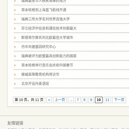
瑞典最受华人移民青睐的地方
哥本哈根到上海直飞航线开通
瑞典三所大学名列世界百强大学
芬兰经济中信息和通信技术份额最大
斯德哥尔摩名列北欧最佳大学城市
丹中共建基因研究中心
瑞典被评为欧盟最具创新能力的国家
哥本哈根举行音乐会庆祝中国春节
挪威高等教育机构将访华
北京开设丹麦语班
第 10 页，共 11 页
«
上一页
...
7
8
9
10
11
下一页
友情链接