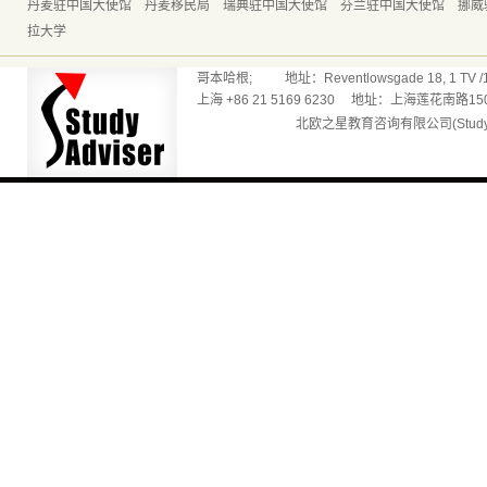
丹麦驻中国大使馆
丹麦移民局
瑞典驻中国大使馆
芬兰驻中国大使馆
挪威
拉大学
哥本哈根; 地址：Reventlowsgade 18, 1 TV /165
上海 +86 21 5169 6230 地址：上海莲花南路150
北欧之星教育咨询有限公司(Studyadv