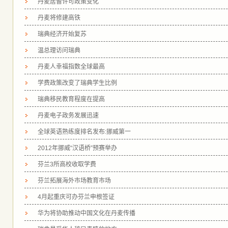
丹麦居留许可政策变化
丹麦将修建高铁
瑞典经济开始复苏
温总理访问瑞典
丹麦人幸福指数全球最高
学费政策改变了瑞典学生比例
瑞典移民教育程度在提高
丹麦电子政务发展迅速
全球英语熟练度排名发布:挪威第一
2012年挪威“汉语桥”预赛举办
芬兰3所高校收取学费
芬兰拓展海外市场教育市场
4月起重庆可办芬兰申根签证
华为将协助推动中国文化在丹麦传播